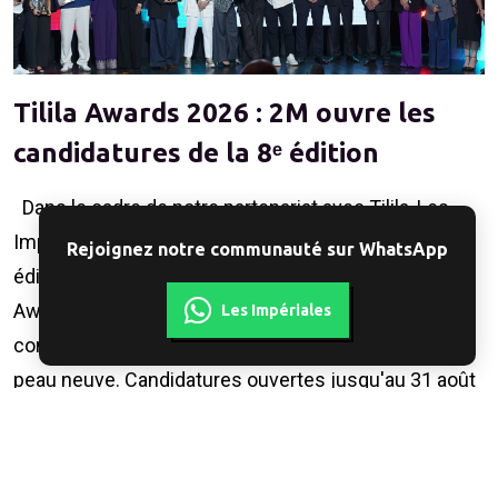
Tilila Awards 2026 : 2M ouvre les
candidatures de la 8ᵉ édition
Dans le cadre de notre partenariat avec Tilila, Les
Impériales relaie l'appel à candidatures de la 8ᵉ
Rejoignez notre communauté sur WhatsApp
édition du concours, désormais rebaptisé Tilila
Awards. Nouvelle identité, nouvelles catégories : le
Les Impériales
concours qui récompense la publicité inclusive fait
peau neuve. Candidatures ouvertes jusqu'au 31 août
2026. L'essentiel...