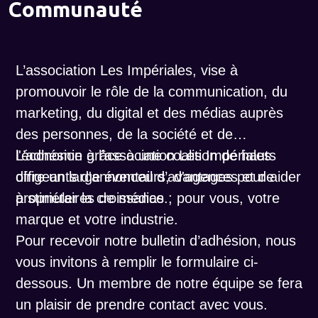
Communauté
L’association Les Impériales, vise à
promouvoir le rôle de la communication, du
marketing, du digital et des médias auprès
des personnes, de la société et de
l'économie grâce à une coalition de hauts
L’adhésion à l’association Les Impériales
dirigeants d'annonceurs, d'agences et de
offre un large éventail d’avantages pour aider
propriétaires de médias.
à stimuler la croissance ; pour vous, votre
marque et votre industrie.
Pour recevoir notre bulletin d’adhésion, nous
vous invitons à remplir le formulaire ci-
dessous. Un membre de notre équipe se fera
un plaisir de prendre contact avec vous.