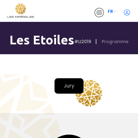
FR
Les Etoiles
#LI2019
Programme
Jury