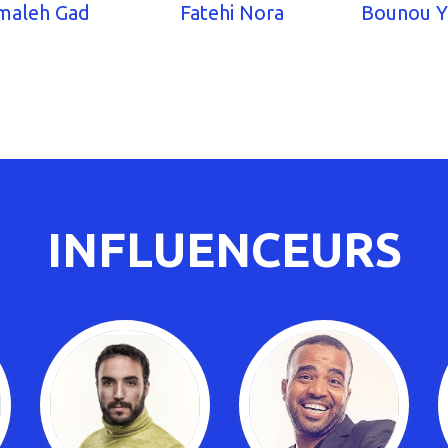
maleh Gad
Fatehi Nora
Bounou Y
INFLUENCEURS