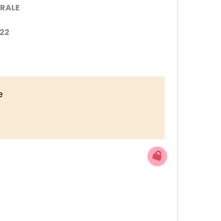
ERALE
022
e