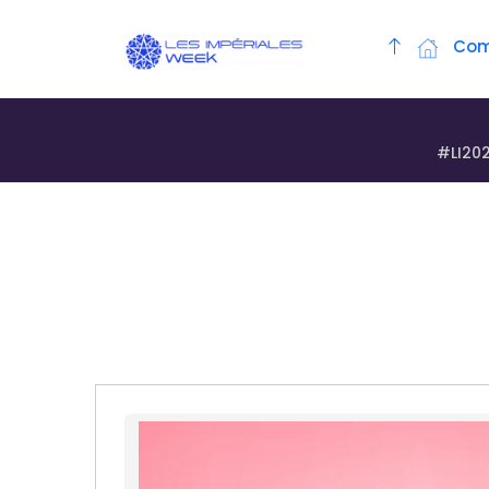
Com
#LI20