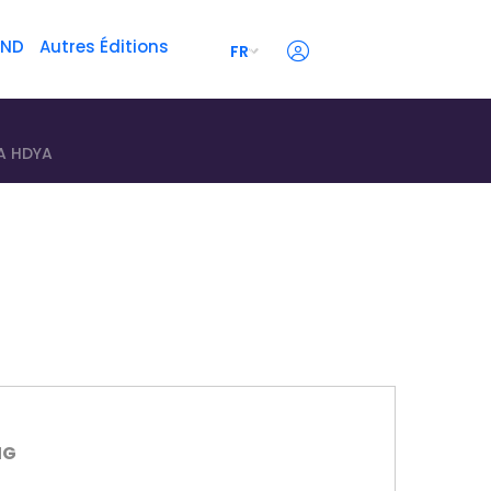
AND
Autres Éditions
FR
A HDYA
NG