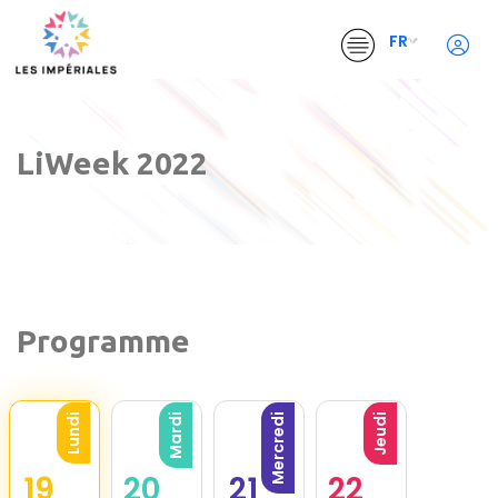
FR
LiWeek 2022
Programme
Lundi
Mardi
Mercredi
Jeudi
19
20
21
22