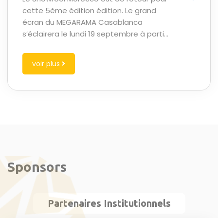
cette 5ème édition édition. Le grand
écran du MEGARAMA Casablanca
s’éclairera le lundi 19 septembre à partir
de 20h pour une soirée 100% Pub, à
travers la projection des travaux short
voir plus
listés aux prix "Les Étoiles" depuis 2019,
ainsi que d’un panorama des publicités
ayant marqués notre mémoire
collective. Des spots créatifs,
esthétiques, émouvants, ou comiques !
La séance Showreel sera suivie de la
projection du film « L’Orchestre de
minuit », de Jérôme Cohen-Olivar.
Sponsors
Partenaires Institutionnels