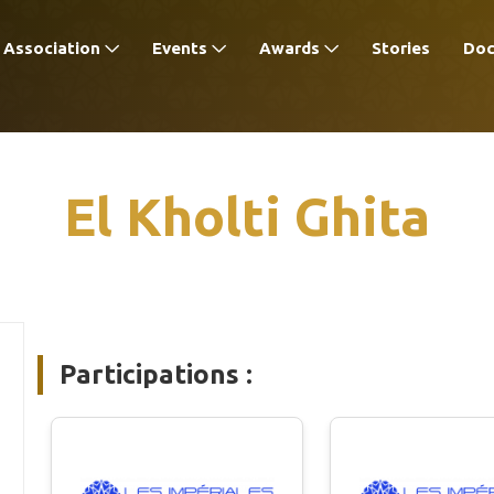
Association
Events
Awards
Stories
Do
El Kholti Ghita
Participations :