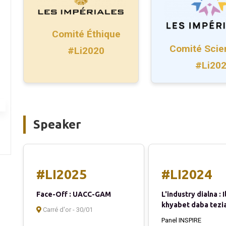
Comité Éthique
Comité Scien
#Li2020
#Li20
Speaker
#LI2025
#LI2024
Face-Off : UACC-GAM
L'industry dialna : I
khyabet daba tezia
Carré d'or - 30/01
Panel INSPIRE