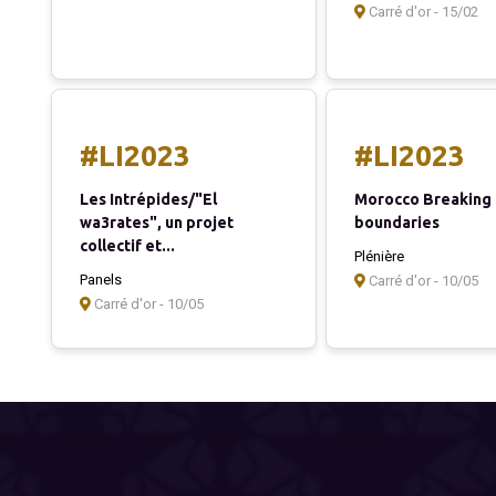
Carré d'or - 15/02
#LI2023
#LI2023
Les Intrépides/"El
Morocco Breaking
wa3rates", un projet
boundaries
collectif et...
Plénière
Panels
Carré d'or - 10/05
Carré d'or - 10/05