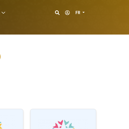
c
FR
D