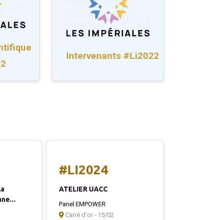
tifique
Intervenants #Li2022
22
#LI2024
la
ATELIER UACC
ne...
Panel EMPOWER
Carré d'or - 15/02