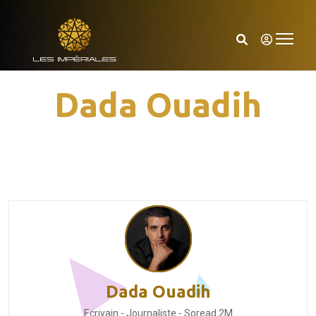
Dada Ouadih
Dada Ouadih
Ecrivain - Journaliste - Soread 2M